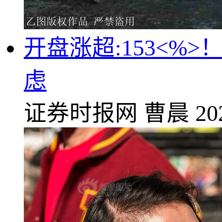
开盘涨超:153<%
虑
证券时报网
曹晨
20