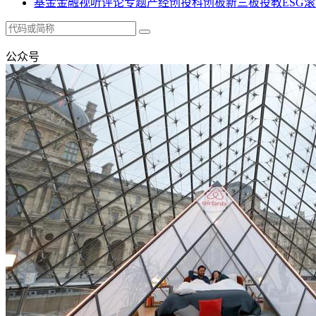
基金
金融
视听
评论
专题
产经
创投
科创板
新三板
投教
ESG
滚
公众号