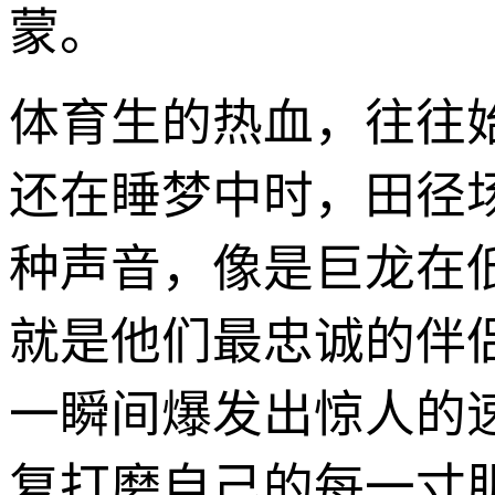
蒙。
体育生的热血，往往
还在睡梦中时，田径
种声音，像是巨龙在
就是他们最忠诚的伴
一瞬间爆发出惊人的
复打磨自己的每一寸