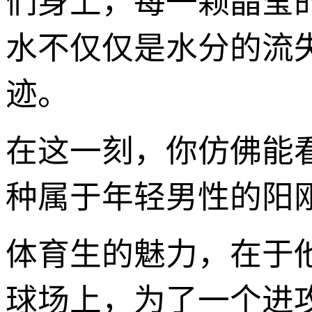
们身上，每一颗晶莹
水不仅仅是水分的流
迹。
在这一刻，你仿佛能
种属于年轻男性的阳
体育生的魅力，在于
球场上，为了一个进