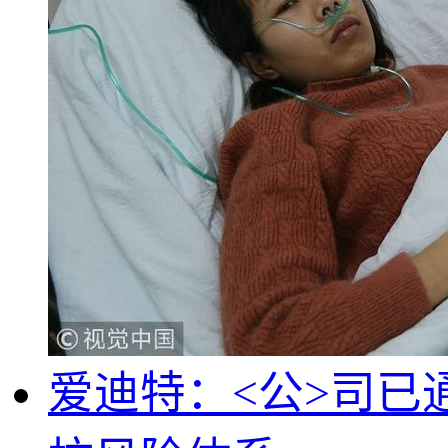
爱迪特：<公>司已