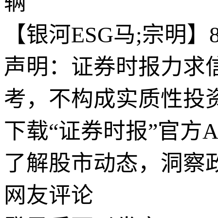
辆
【银河ESG马;宗明】
声明：证券时报力求
考，不构成实质性投
下载“证券时报”官方
了解股市动态，洞察
网友评论