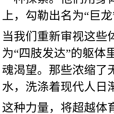
上，勾勒出名为“巨龙
当我们重新审视这些
为“四肢发达”的躯
魂渴望。那些浓缩了
水，洗涤着现代人日
这种力量，将超越体