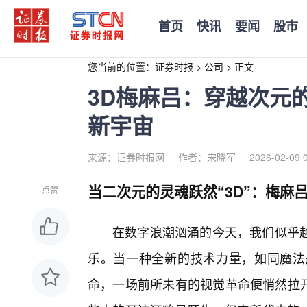
首页
快讯
要闻
股市
您当前的位置：
证券时报
>
公司
>
正文
3D梅麻吕：穿越次元
新宇宙
来源：证券时报网
作者：宋晓军
2026-02-09 
当二次元的灵魂跃然“3D”：梅麻
点赞
在数字浪潮汹涌的今天，我们似乎
乐。当一种全新的技术力量，如同魔法
命，一场前所未有的视觉革命便悄然拉开