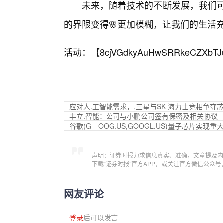
未来，随着技术的不断发展，我们可
的界限变得🌸更加模糊，让我们的生活
活动：【
8cjVGdkyAuHwSRRkeCZXbTJ
应对人.工智能需求，,三星与SK 海力士竞相争夺
丰立.智能：公司与小鹏公司签有保密及相关协议
谷歌(G—OOG.US,GOOGL.US)量子芯片实现
声明：证券时报力求信息真实、准确，文章提及内
下载“证券时报”官方APP，或关注官方微信公众
网友评论
登录
后可以发言